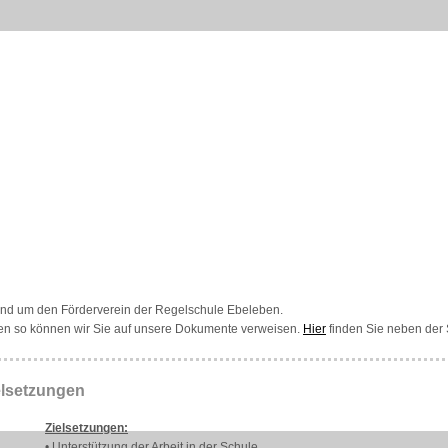
 rund um den Förderverein der Regelschule Ebeleben.
aben so können wir Sie auf unsere Dokumente verweisen.
Hier
finden Sie neben der
elsetzungen
Zielsetzungen:
• Unterstützung der Arbeit in der Schule