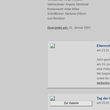
Stellvertreter: Angela Strickrodt
Kassenwart: Antje Wilke
Schriftführer: Stefanie Dittrich
und Beisitzer
Gegründet am:
31. Januar 2007
Elternin
am 23.11
Sehr geeh
am 24. (o
eine Foto
Wir begin
sowie für
weiterles
Tag der 
am 25.01
Zur Galerie