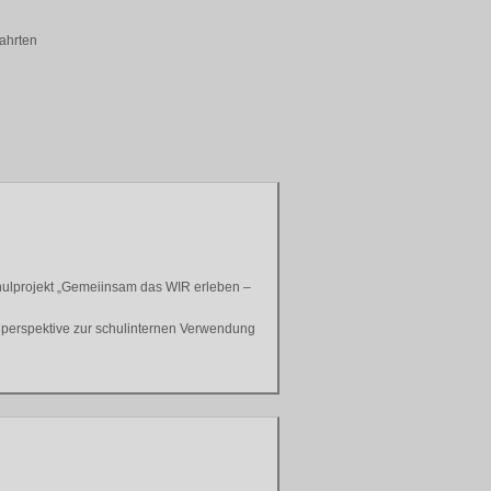
fahrten
chulprojekt „Gemeiinsam das WIR erleben –
lperspektive zur schulinternen Verwendung