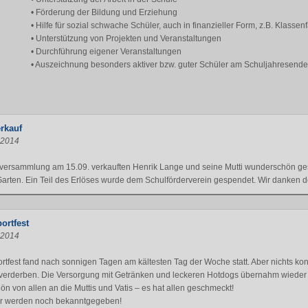
• Förderung der Bildung und Erziehung
• Hilfe für sozial schwache Schüler, auch in finanzieller Form, z.B. Klassen
• Unterstützung von Projekten und Veranstaltungen
• Durchführung eigener Veranstaltungen
• Auszeichnung besonders aktiver bzw. guter Schüler am Schuljahresende
rkauf
.2014
nversammlung am 15.09. verkauften Henrik Lange und seine Mutti wunderschön ges
arten. Ein Teil des Erlöses wurde dem Schulförderverein gespendet. Wir danken der
ortfest
.2014
rtfest fand nach sonnigen Tagen am kältesten Tag der Woche statt. Aber nichts k
verderben. Die Versorgung mit Getränken und leckeren Hotdogs übernahm wieder d
n von allen an die Muttis und Vatis – es hat allen geschmeckt!
er werden noch bekanntgegeben!