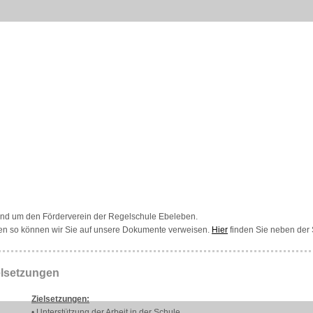
 rund um den Förderverein der Regelschule Ebeleben.
aben so können wir Sie auf unsere Dokumente verweisen.
Hier
finden Sie neben der
elsetzungen
Zielsetzungen:
• Unterstützung der Arbeit in der Schule