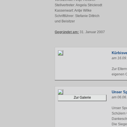
Stellvertreter: Angela Strickrodt
Kassenwart: Antje Wilke
Schriftführer: Stefanie Dittrich
und Beisitzer
Gegründet am:
31. Januar 2007
Kürbisve
am 16.09
Zur Elter
eigenen G
Unser Sp
am 06.06
Zur Galerie
Unser Spo
Schülern 
Dankeschö
Die Sieg