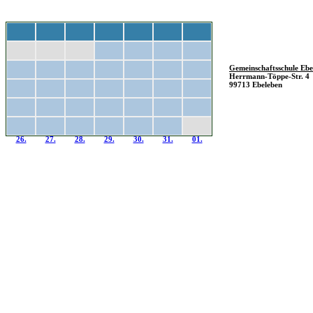
Mo
Di
Mi
Do
Fr
Sa
So
28.
29.
30.
01.
02.
03.
04.
Gemeinschaftsschule Ebe
Herrmann-Töppe-Str. 4
05.
06.
07.
08.
09.
10.
11.
99713 Ebeleben
12.
13.
14.
15.
16.
17.
18.
19.
20.
21.
22.
23.
24.
25.
26.
27.
28.
29.
30.
31.
01.