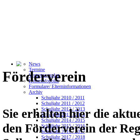
News
Termine
Förderverein
Vertretungsplan
Homeinfopoint
Formulare/ Elterninformationen
Archiv
Schuljahr 2010 / 2011
Schuljahr 2011 / 2012
Schuljahr 2012 / 2013
Sie erhalten hier die akt
Schuljahr 2013 / 2014
Schuljahr 2014 / 2015
den Förderverein der Reg
Schuljahr 2015 / 2016
Schuljahr 2016 / 2017
Schuljahr 2017 / 2018