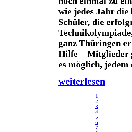
noch einmal zu ei
wie jedes Jahr die
Schüler, die erfolg
Technikolympiade,
ganz Thüringen err
Hilfe – Mitglieder
es möglich, jedem 
weiterlesen
1
2
3
4
5
6
7