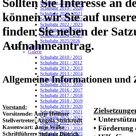
Sollten Sie Interesse an d
Schuljahr 2018 / 2019
Schuljahr 2019 / 2020
können wir Sie auf unse
Schuljahr 2020 / 2021
Schuljahr 2021 / 2022
Schuljahr 2022 / 2023
finden Sie neben der Sat
Schuljahr 2023 / 2024
Schuljahr 2024 / 2025
Schuljahr 2025/2026
Aufnahmeantrag.
Chronik
Galerie
Schuljahr 2010 / 2011
Schuljahr 2011 / 2012
Schuljahr 2012 / 2013
Schuljahr 2013 / 2014
Allgemeine Informationen und 
Schuljahr 2014 / 2015
Schuljahr 2015 / 2016
Schuljahr 2016 / 2017
Schuljahr 2017 / 2018
Schuljahr 2018 / 2019
Schuljahr 2019 / 2020
Vorstand:
Zielsetzunge
Schuljahr 2020 / 2021
Vorsitzende: Antje Heißner
Schuljahr 2021 / 2022
• Unterstütz
Stellvertreter: Angela Strickrodt
Schuljahr 2022 / 2023
• Förderung 
Kassenwart: Antje Wilke
Schuljahr 2023 / 2024
Schriftführer: Stefanie Dittrich
Schuljahr 2024 / 2025