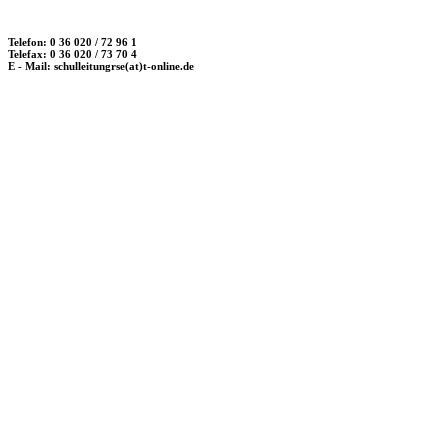
Telefon: 0 36 020 / 72 96 1
Telefax: 0 36 020 / 73 70 4
E - Mail: schulleitungrse(at)t-online.de