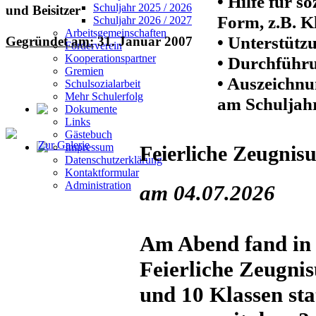
• Hilfe für s
Schuljahr 2025 / 2026
und Beisitzer
Form, z.B. K
Schuljahr 2026 / 2027
Arbeitsgemeinschaften
• Unterstütz
Gegründet am:
31. Januar 2007
Förderverein
Kooperationspartner
• Durchführu
Gremien
• Auszeichnu
Schulsozialarbeit
Mehr Schulerfolg
am Schuljah
Dokumente
Links
Gästebuch
Zur Galerie
Impressum
Feierliche Zeugnis
Datenschutzerklärung
Kontaktformular
Administration
am 04.07.2026
Am Abend fand in 
Feierliche Zeugnis
und 10 Klassen st