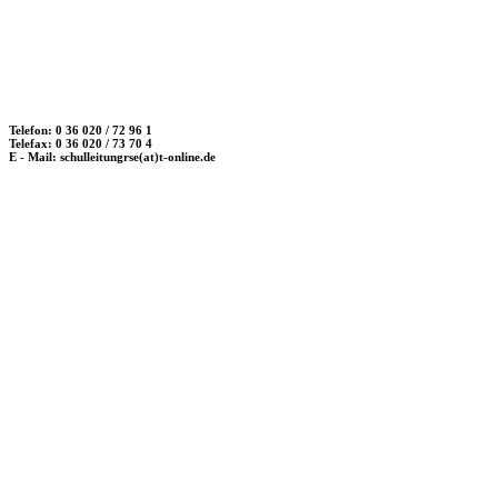
Telefon: 0 36 020 / 72 96 1
Telefax: 0 36 020 / 73 70 4
E - Mail: schulleitungrse(at)t-online.de