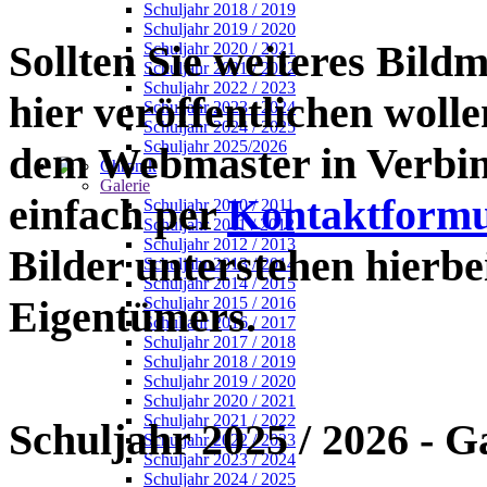
Schuljahr 2018 / 2019
Schuljahr 2019 / 2020
Sollten Sie weiteres Bildm
Schuljahr 2020 / 2021
Schuljahr 2021 / 2022
Schuljahr 2022 / 2023
hier veröffentlichen wollen
Schuljahr 2023 / 2024
Schuljahr 2024 / 2025
Schuljahr 2025/2026
dem Webmaster in Verbin
Chronik
Galerie
einfach per
Kontaktformu
Schuljahr 2010 / 2011
Schuljahr 2011 / 2012
Schuljahr 2012 / 2013
Bilder unterstehen hierb
Schuljahr 2013 / 2014
Schuljahr 2014 / 2015
Eigentümers.
Schuljahr 2015 / 2016
Schuljahr 2016 / 2017
Schuljahr 2017 / 2018
Schuljahr 2018 / 2019
Schuljahr 2019 / 2020
Schuljahr 2020 / 2021
Schuljahr 2021 / 2022
Schuljahr 2025 / 2026
- G
Schuljahr 2022 / 2023
Schuljahr 2023 / 2024
Schuljahr 2024 / 2025