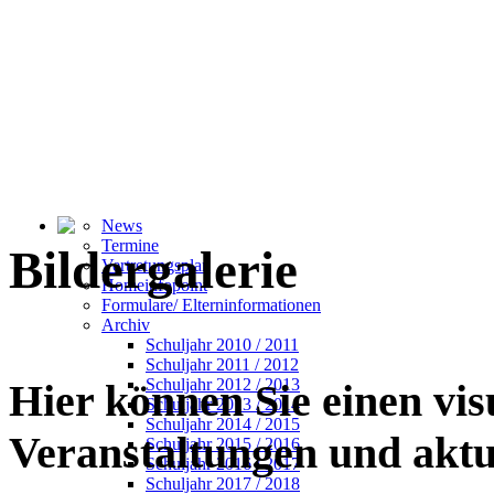
News
Termine
Bildergalerie
Vertretungsplan
Homeinfopoint
Formulare/ Elterninformationen
Archiv
Schuljahr 2010 / 2011
Schuljahr 2011 / 2012
Schuljahr 2012 / 2013
Hier können Sie einen vi
Schuljahr 2013 / 2014
Schuljahr 2014 / 2015
Veranstaltungen und akt
Schuljahr 2015 / 2016
Schuljahr 2016 / 2017
Schuljahr 2017 / 2018