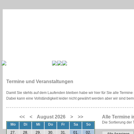
Termine und Veranstaltungen
Damit Sie stehts auf dem Laufenden bleiben habe wir hier für Sie alle Termi
Dabei kann eine Vollständigkeit leider nicht gewährt werden aber wir sind bemü
<<
<
August 2026
>
>>
Alle Termine i
Die Sortierung der T
Mo
Di
Mi
Do
Fr
Sa
So
27.
28.
29.
30.
31.
01.
02.