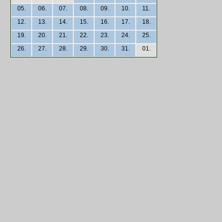
05.
06.
07.
08.
09.
10.
11.
12.
13.
14.
15.
16.
17.
18.
19.
20.
21.
22.
23.
24.
25.
26.
27.
28.
29.
30.
31.
01.