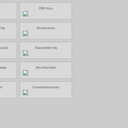
DRK Kurs
 7ab
Berufsmesse
 1und2
Klassenfahrt 8a
raege
Abschlussfeier
en
Grenzlandmuseum