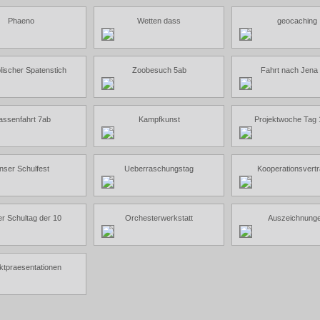
Phaeno
Wetten dass
geocaching
ischer Spatenstich
Zoobesuch 5ab
Fahrt nach Jena
assenfahrt 7ab
Kampfkunst
Projektwoche Tag
nser Schulfest
Ueberraschungstag
Kooperationsvert
er Schultag der 10
Orchesterwerkstatt
Auszeichnung
ktpraesentationen