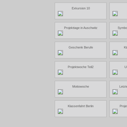
Exkursion 10
Projekttage in Auschwitz
Symbol
Geschenk Berufe
Kl
Projektwoche Teil2
U
Mottowoche
Letzt
Klassenfahrt Berlin
Proje