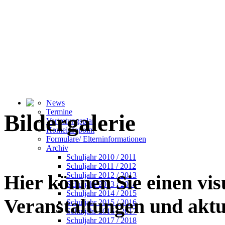
News
Termine
Bildergalerie
Vertretungsplan
Homeinfopoint
Formulare/ Elterninformationen
Archiv
Schuljahr 2010 / 2011
Schuljahr 2011 / 2012
Schuljahr 2012 / 2013
Hier können Sie einen vi
Schuljahr 2013 / 2014
Schuljahr 2014 / 2015
Veranstaltungen und akt
Schuljahr 2015 / 2016
Schuljahr 2016 / 2017
Schuljahr 2017 / 2018