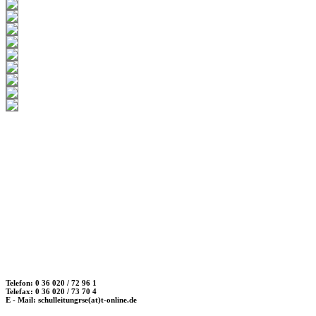
Telefon: 0 36 020 / 72 96 1
Telefax: 0 36 020 / 73 70 4
E - Mail: schulleitungrse(at)t-online.de