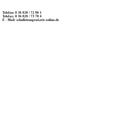
Telefon: 0 36 020 / 72 96 1
Telefax: 0 36 020 / 73 70 4
E - Mail: schulleitungrse(at)t-online.de