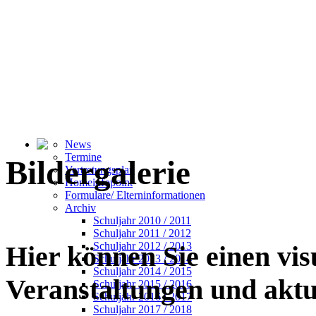
News
Termine
Bildergalerie
Vertretungsplan
Homeinfopoint
Formulare/ Elterninformationen
Archiv
Schuljahr 2010 / 2011
Schuljahr 2011 / 2012
Schuljahr 2012 / 2013
Hier können Sie einen vi
Schuljahr 2013 / 2014
Schuljahr 2014 / 2015
Veranstaltungen und akt
Schuljahr 2015 / 2016
Schuljahr 2016 / 2017
Schuljahr 2017 / 2018